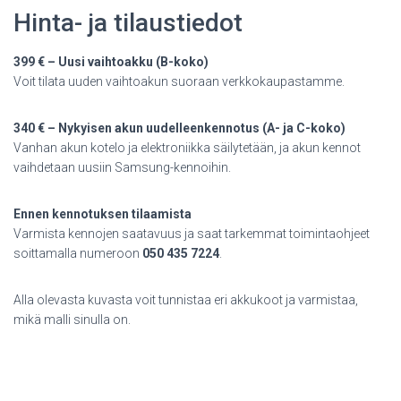
Hinta- ja tilaustiedot
399 € – Uusi vaihtoakku (B-koko)
Voit tilata uuden vaihtoakun suoraan verkkokaupastamme.
340 € – Nykyisen akun uudelleenkennotus (A- ja C-koko)
Vanhan akun kotelo ja elektroniikka säilytetään, ja akun kennot
vaihdetaan uusiin Samsung-kennoihin.
Ennen kennotuksen tilaamista
Varmista kennojen saatavuus ja saat tarkemmat toimintaohjeet
soittamalla numeroon
050 435 7224
.
Alla olevasta kuvasta voit tunnistaa eri akkukoot ja varmistaa,
mikä malli sinulla on.