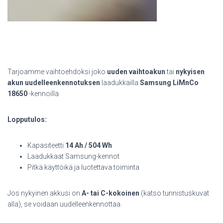
Tarjoamme vaihtoehdoksi joko
uuden vaihtoakun
tai
nykyisen
akun uudelleenkennotuksen
laadukkailla
Samsung LiMnCo
18650
-kennoilla.
Lopputulos:
Kapasiteetti
14 Ah / 504 Wh
Laadukkaat Samsung-kennot
Pitkä käyttöikä ja luotettava toiminta
Jos nykyinen akkusi on
A- tai C-kokoinen
(katso tunnistuskuvat
alla), se voidaan uudelleenkennottaa.