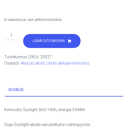
Ei varastossa, vain jälkitoimituksena
Akku
Sunlight
LISÄÄ OSTOSKORIIN
36V/14Ah
kennotus
Tuotetunnus (SKU):
20027
määrä
Osastot:
Akut ja Laturit
,
Litium akkujen kennotus
KUVAUS
Kennosto Sunlight 36V/14Ah, energia 504Wh
Sopii Sunlight-akulla varustettuihin sähköpyöriin.