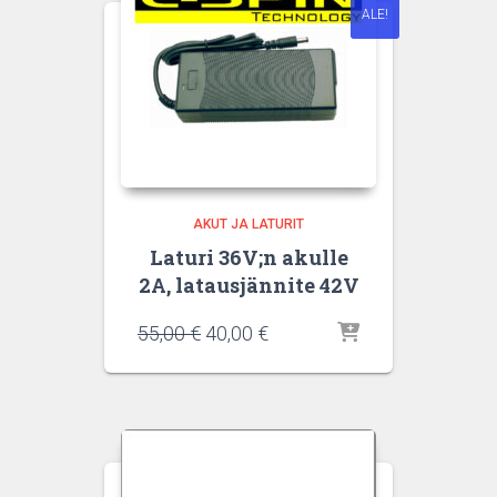
ALE!
AKUT JA LATURIT
Laturi 36V;n akulle
2A, latausjännite 42V
Alkuperäinen
Nykyinen
55,00
€
40,00
€
hinta
hinta
oli:
on:
55,00 €.
40,00 €.